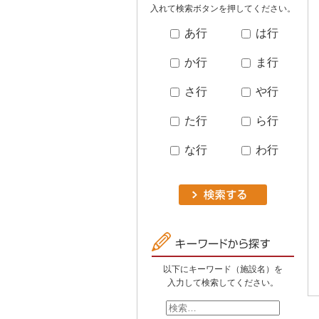
入れて検索ボタンを押してください。
あ行
は行
か行
ま行
さ行
や行
た行
ら行
な行
わ行
以下にキーワード（施設名）を
入力して検索してください。