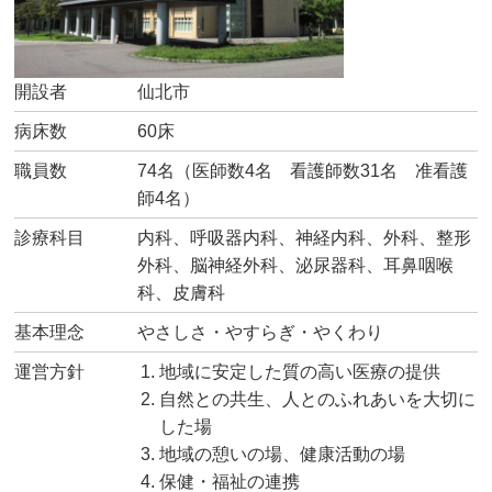
開設者
仙北市
病床数
60床
職員数
74名（医師数4名 看護師数31名 准看護
師4名）
診療科目
内科、呼吸器内科、神経内科、外科、整形
外科、脳神経外科、泌尿器科、耳鼻咽喉
科、皮膚科
基本理念
やさしさ・やすらぎ・やくわり
運営方針
地域に安定した質の高い医療の提供
自然との共生、人とのふれあいを大切に
した場
地域の憩いの場、健康活動の場
保健・福祉の連携