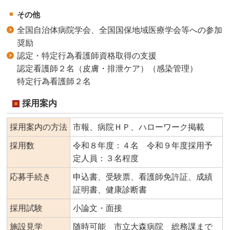
その他
全国自治体病院学会、全国国保地域医療学会等への参加
奨励
認定・特定行為看護師資格取得の支援
認定看護師２名（皮膚・排泄ケア）（感染管理）
特定行為看護師２名
採用案内
採用案内の方法
市報、病院ＨＰ、ハローワーク掲載
採用数
令和８年度：４名 令和９年度採用予
定人員：３名程度
応募手続き
申込書、受験票、看護師免許証、成績
証明書、健康診断書
採用試験
小論文・面接
施設見学
随時可能 市立大森病院 総務課まで