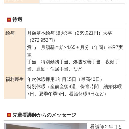
待遇
給与
月額基本給与 短大3卒（269,021円）大卒
（272,952円）
賞与 月額基本給×4.65ヵ月分（年間）※R7実
績
手当 特別勤務手当、処遇改善手当、夜勤手
当、通勤・住居手当、など
福利厚生
年次休暇採用1年目15日（最高40日）
特別休暇（産前産後8週、保育時間、結婚休暇
7日、夏季冬季5日、看護休暇6日など）
先輩看護師からのメッセージ
看護師２年目と