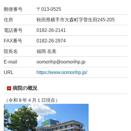
郵便番号
〒013-0525
住所
秋田県横手市大森町字菅生田245-205
電話番号
0182-26-2141
FAX番号
0182-26-2974
院長名
福岡 岳美
E-mail
oomorihp@oomorihp.jp
URL
https://www.oomorihp.jp/
病院の概況
（令和８年４月１日現在）