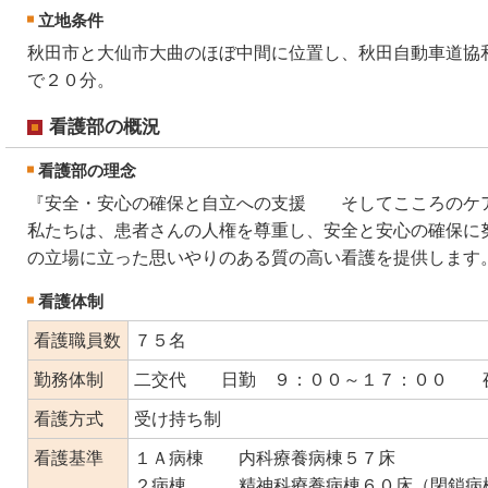
立地条件
秋田市と大仙市大曲のほぼ中間に位置し、秋田自動車道協
で２０分。
看護部の概況
看護部の理念
『安全・安心の確保と自立への支援 そしてこころのケ
私たちは、患者さんの人権を尊重し、安全と安心の確保に
の立場に立った思いやりのある質の高い看護を提供します
看護体制
看護職員数
７５名
勤務体制
二交代 日勤 ９：００～１７：００ 夜
看護方式
受け持ち制
看護基準
１Ａ病棟 内科療養病棟５７床
２病棟 精神科療養病棟６０床（閉鎖病