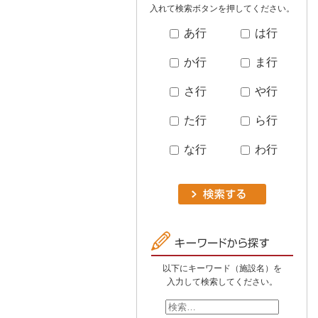
入れて検索ボタンを押してください。
あ行
は行
か行
ま行
さ行
や行
た行
ら行
な行
わ行
以下にキーワード（施設名）を
入力して検索してください。