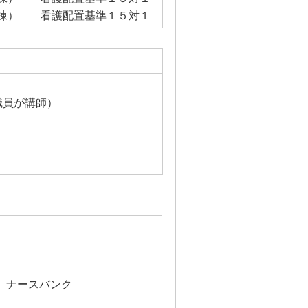
棟） 看護配置基準１５対１
職員が講師）
、ナースバンク