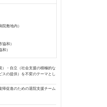
）
病院敷地内）
市協和）
協和）
視）・自立（社会支援の積極的な
ビスの提供）を不変のテーマとし
。
復帰促進のための退院支援チーム