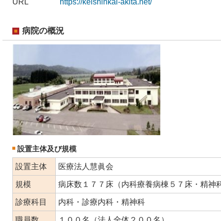
URL
https://keishinkai-akita.net/
病院の概況
設置主体及び規模
設置主体
医療法人慧眞会
規模
病床数１７７床（内科療養病棟５７床・精神
診療科目
内科・診療内科・精神科
職員数
１００名（法人全体２００名）