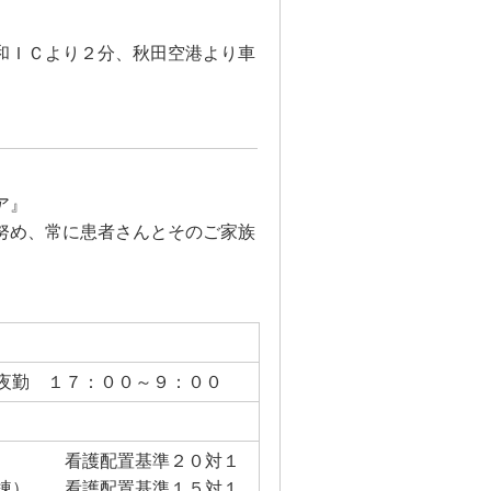
和ＩＣより２分、秋田空港より車
ア』
努め、常に患者さんとそのご家族
。
勤 １７：００～９：００
 看護配置基準２０対１
棟） 看護配置基準１５対１