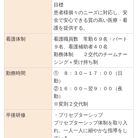
目標
患者様個々のニーズに対応し、安
全で安心できる質の高い医療・看
護を提供する。
看護体制
看護職員数 常勤６９名・パート
９名、看護補助者４０名
勤務体制 ２交代のチームナー
シング＋受け持ち制
勤務時間
① ８：３０～１７：００（日
勤）
②１６：００～翌９：００（夜
勤）
※変則２交代制
卒後研修
・プリセプターシップ
プリセプターシップ体制を取り入
れ、一人一人に細やかな指導をし