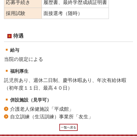
応募手続き
履歴書、最終学歴成績証明書
採用試験
面接選考（随時）
待遇
給与
当院の規定による
福利厚生
託児所あり、週休二日制、慶弔休暇あり、年次有給休暇
（初年度１１日、最高４０日）
併設施設（見学可）
介護老人保健施設「平成館」
自立訓練（生活訓練）事業所「友生」
一覧へ戻る