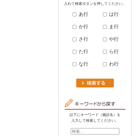
入れて検索ボタンを押してください。
あ行
は行
か行
ま行
さ行
や行
た行
ら行
な行
わ行
以下にキーワード（施設名）を
入力して検索してください。