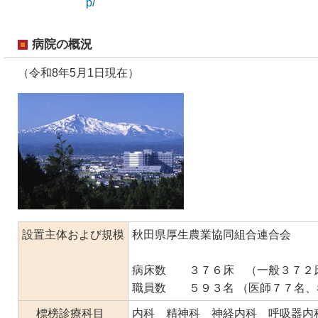
p/
病院の概況
（令和8年5月1日現在）
設置主体および規模
秋田県厚生農業協同組合連合会
病床数 ３７６床 （一般３７２
職員数 ５９３名 （医師７７名、
標榜診療科目
内科 精神科 神経内科 呼吸器