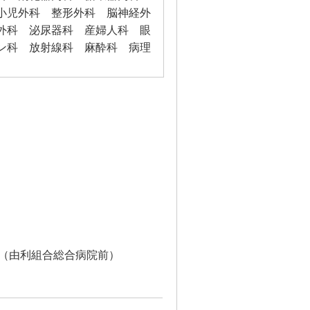
小児外科 整形外科 脳神経外
外科 泌尿器科 産婦人科 眼
ン科 放射線科 麻酔科 病理
（由利組合総合病院前）