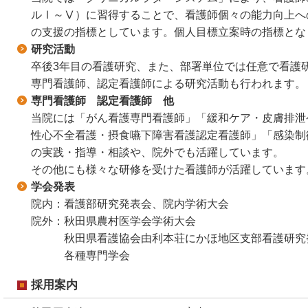
ルⅠ～Ⅴ）に習得することで、看護師個々の能力向上へ
の支援の指標としています。個人目標立案時の指標とな
研究活動
卒後3年目の看護研究、また、部署単位では任意で看護
専門看護師、認定看護師による研究活動も行われます。
専門看護師 認定看護師 他
当院には「がん看護専門看護師」「緩和ケア・皮膚排泄
性心不全看護・摂食嚥下障害看護認定看護師」「感染制
の実践・指導・相談や、院外でも活躍しています。
その他にも様々な研修を受けた看護師が活躍しています
学会発表
院内：看護部研究発表会、院内学術大会
院外：秋田県農村医学会学術大会
秋田県看護協会由利本荘にかほ地区支部看護研究
各種専門学会
採用案内