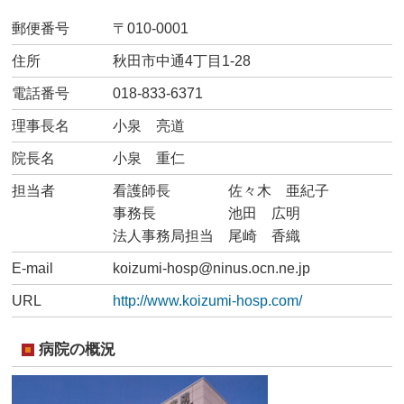
郵便番号
〒010-0001
住所
秋田市中通4丁目1-28
電話番号
018-833-6371
理事長名
小泉 亮道
院長名
小泉 重仁
担当者
看護師長 佐々木 亜紀子
事務長 池田 広明
法人事務局担当 尾崎 香織
E-mail
koizumi-hosp@ninus.ocn.ne.jp
URL
http://www.koizumi-hosp.com/
病院の概況