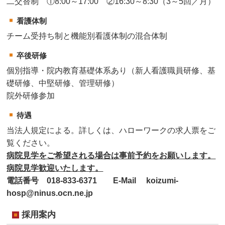
二交替制 ①8:00～17:00 ②16:30～8:30（3～5回／月）
看護体制
チーム受持ち制と機能別看護体制の混合体制
卒後研修
個別指導・院内教育基礎体系あり（新人看護職員研修、基
礎研修、中堅研修、管理研修）
院外研修参加
待遇
当法人規定による。詳しくは、ハローワークの求人票をご
覧ください。
病院見学をご希望される場合は事前予約をお願いします。
病院見学歓迎いたします。
電話番号 018-833-6371 E-Mail koizumi-
hosp@ninus.ocn.ne.jp
採用案内