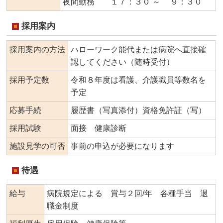
夜間勤務 １７：３０ ～ ９：３０
採用案内
採用案内の方法
ハローワーク能代または病院へ直接確
認してください（随時受付）
採用予定数
令和８年度は看護、介護職員等数名を
予定
応募手続
履歴書（写真添付）資格免許証（写）
採用試験
面接 健康診断
施設見学の可否
事前の申込が必要になります
待遇
給与
病院規定による 賞与２回/年 各種手当 退
職金制度