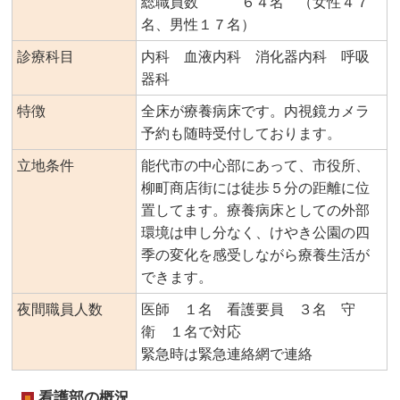
総職員数 ６４名 （女性４７
名、男性１７名）
診療科目
内科 血液内科 消化器内科 呼吸
器科
特徴
全床が療養病床です。内視鏡カメラ
予約も随時受付しております。
立地条件
能代市の中心部にあって、市役所、
柳町商店街には徒歩５分の距離に位
置してます。療養病床としての外部
環境は申し分なく、けやき公園の四
季の変化を感受しながら療養生活が
できます。
夜間職員人数
医師 １名 看護要員 ３名 守
衛 １名で対応
緊急時は緊急連絡網で連絡
看護部の概況